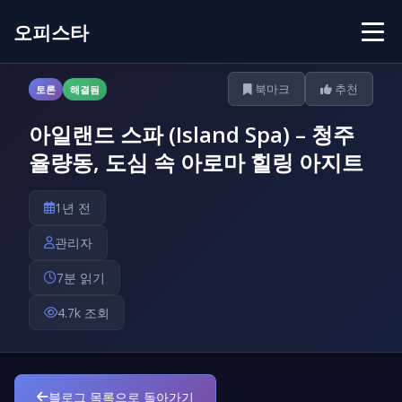
오피스타
북마크
추천
토론
해결됨
아일랜드 스파 (Island Spa) – 청주
율량동, 도심 속 아로마 힐링 아지트
1년 전
관리자
7분 읽기
4.7k 조회
블로그 목록으로 돌아가기