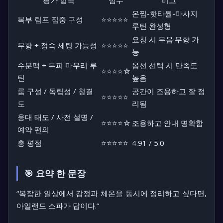
평가 항목
점수
비고
온찜-핫타월-마사지
복부 림프 집중 구성
⭐⭐⭐⭐⭐
루틴 완성형
요청 시 무음·무향 가
무향 + 정숙 세팅 가능성
⭐⭐⭐⭐⭐
능
수분팩 + 두피 마무리 루
옵션 선택 시 만족도
⭐⭐⭐⭐☆
틴
높음
룸 구성 / 독립성 / 청결
공간이 조용하고 잘 정
⭐⭐⭐⭐⭐
도
리됨
응대 태도 / 사전 설명 /
⭐⭐⭐⭐☆
조용하고 안내 명확함
예약 편의
총 평점
⭐⭐⭐⭐⭐
4.91 / 5.0
🎯 요약 한 문장
“복잡한 일상에서 감정과 체온을 동시에 정리하고 싶다면,
아일랜드 스파가 답이다.”