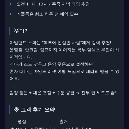
오전 11시~13시 / 주중 저녁 타임 추천
커플룸은 최소 하루 전 예약 필수
💡TIP
아일랜드 스파는
“복부에 진심인 사람”
에게 강력 추천!
온찜질, 핫크림, 림프까지 이어지는
복부 릴렉스 루틴
이 체
계적입니다.
게다가 조도 낮추고 음악 무음으로 설정하면
혼자 떠나는 마인드 리셋 여행
느낌으로 테라피 받을 수 있
어요.
감정 정돈 + 체온 조절 + 수분 공급
→ 전부 한 세트로 끝!
🌟 고객 후기 요약
평점
출처