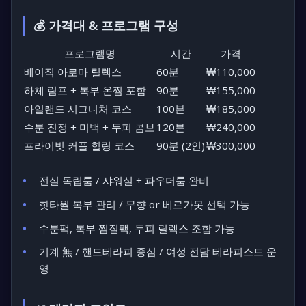
💰 가격대 & 프로그램 구성
프로그램명
시간
가격
베이직 아로마 릴렉스
60분
₩110,000
하체 림프 + 복부 온찜 포함
90분
₩155,000
아일랜드 시그니처 코스
100분
₩185,000
수분 진정 + 미백 + 두피 콤보
120분
₩240,000
프라이빗 커플 힐링 코스
90분 (2인)
₩300,000
전실 독립룸 / 샤워실 + 파우더룸 완비
핫타월 복부 관리 / 무향 or 베르가못 선택 가능
수분팩, 복부 찜질팩, 두피 릴렉스 조합 가능
기계
無
/ 핸드테라피 중심 / 여성 전담 테라피스트 운
영