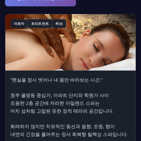
아로마
트리트먼트
허브
“현실을 잠시 벗어나 내 몸만 바라보는 시간.”
청주 율량동 중심가, 아파트 단지와 학원가 사이
조용한 2층 공간에 자리한
아일랜드 스파
는
마치 섬처럼 고립된 듯한
정적 테라피 공간
입니다.
화려하지 않지만
치유적인 동선과 음향, 조명, 향
이
내면의 긴장을 풀어주는
정서 회복형 릴렉싱 스파
입니다.