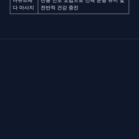
아유르베
전통 인도 요법으로 신체 균형 유지 및
다 마사지
전반적 건강 증진
🎬
오피스타
전 세계 주요 조직들이 신뢰하는 엔터프라이즈 비디오
플랫폼.
플랫폼
기능
가격