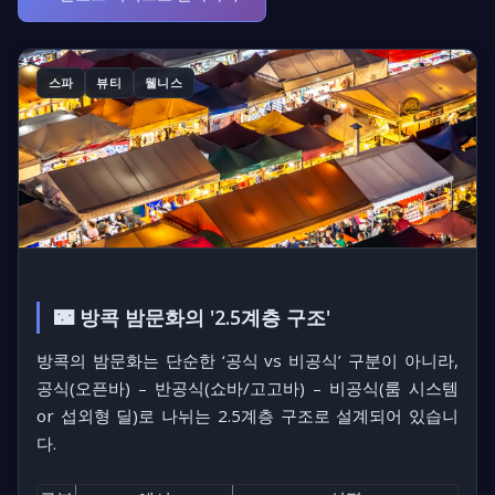
스파
뷰티
웰니스
🌃 방콕 밤문화의 '2.5계층 구조'
방콕의 밤문화는 단순한
‘공식 vs 비공식’
구분이 아니라,
공식(오픈바) – 반공식(쇼바/고고바) – 비공식(룸 시스템
or 섭외형 딜)
로 나뉘는
2.5계층 구조
로 설계되어 있습니
다.