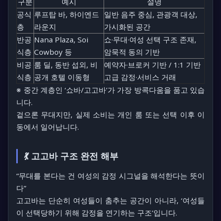
구분
예시
설명
공식
루프탑 바, 하이엔드
일반 음주 중심, 관광객 대상,
층
라운지
가시화된 공간
반공
Nana Plaza, Soi
쇼·무대·여성 선택 구조 존재,
식층
Cowboy 등
암묵적 동의 기반
비공
룸 딜, 동반 섭외, 비
예약자·브로커 기반 / 1:1 기반
식층
공개 호텔 이동형
고급 감정·서비스 거래
※ 중간 계층인 ‘쇼바/고고바’가 가장 방콕다움을 품고 있습
니다.
겉으론 무대지만, 실제 소비는 개인 룸 또는 선택 이후 이
동에서 일어납니다.
💃 고고바 구조 완전 해부
“무대를 본다는 건 여성의 감정 시그널을 해석한다는 뜻이
다”
고고바는 단순히 여성들이 춤추는 공간이 아니라,
‘여성들
이 선택당하기 위해 감정을 연기하는 구조’
입니다.