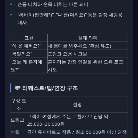
손등 터치와 손목 터치는 다른 의미
“싸바이(편안해?)”, “나 론(더워요)” 등은 감정 세팅용
대사
표현
실제 의미
“이 옷 예뻐요?”
내 몸매를 봐주세요 (관심 유도)
“목말라요”
드링크 요청 시그널
“오늘 왜 혼자예
혼자라는 감정 연결을 위한 오픈 토크
요?”
시도
💸 리퀘스트/팁/연장 구조
구성 요
설명
소
고객이 여성에게 주는 교환가 / 1잔당 약
드링크
25,000~30,000원
바팁
공간 유지비로도 작용 / 최소 50,000원 이상 권장