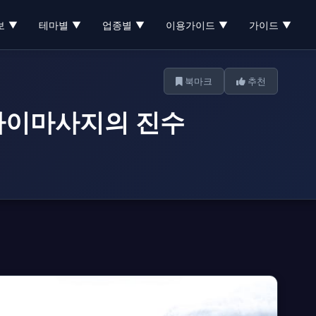
보
테마별
업종별
이용가이드
가이드
▼
▼
▼
▼
▼
북마크
추천
 타이마사지의 진수