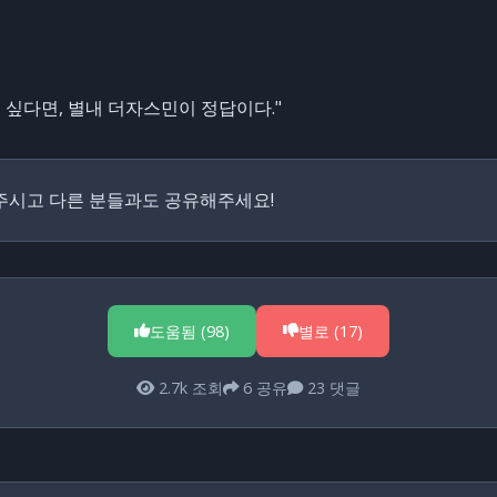
싶다면, 별내 더자스민이 정답이다."
주시고 다른 분들과도 공유해주세요!
도움됨 (
98
)
별로 (
17
)
2.7k
조회
6
공유
23
댓글