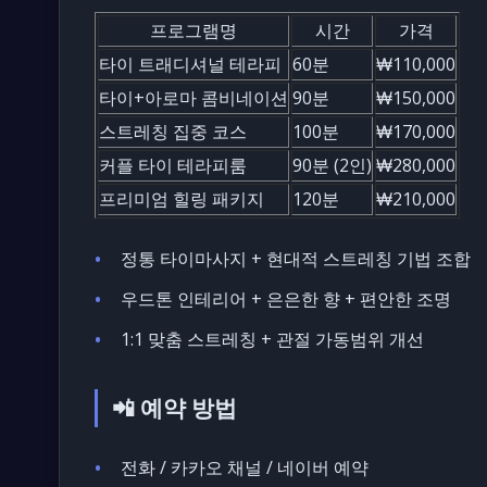
프로그램명
시간
가격
타이 트래디셔널 테라피
60분
₩110,000
타이+아로마 콤비네이션
90분
₩150,000
스트레칭 집중 코스
100분
₩170,000
커플 타이 테라피룸
90분 (2인)
₩280,000
프리미엄 힐링 패키지
120분
₩210,000
정통 타이마사지 + 현대적 스트레칭 기법 조합
우드톤 인테리어 + 은은한 향 + 편안한 조명
1:1 맞춤 스트레칭 + 관절 가동범위 개선
📲 예약 방법
전화 / 카카오 채널 / 네이버 예약