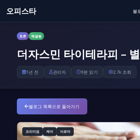
오피스타
블
토론
해결됨
더자스민 타이테라피 – 
1년 전
관리자
9분 읽기
2.7k 조회
블로그 목록으로 돌아가기
프리미엄
케어
아로마