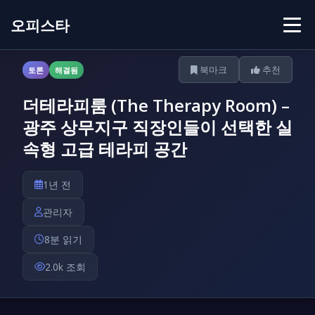
오피스타
북마크
추천
토론
해결됨
더테라피룸 (The Therapy Room) –
광주 상무지구 직장인들이 선택한 실
속형 고급 테라피 공간
1년 전
관리자
8분 읽기
2.0k 조회