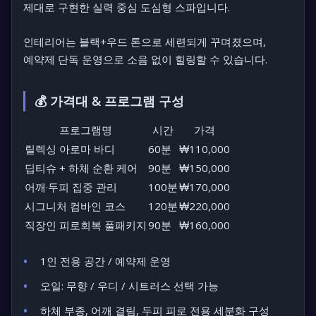
제대로 구현한
실력 중심 도심형 스파
입니다.
인테리어는
블랙+우드 톤
으로 세련되게 꾸며졌으며,
예약제 단독 운영
으로 소음 없이 힐링할 수 있습니다.
💰 가격대 & 프로그램 구성
프로그램명
시간
가격
릴렉싱 아로마 바디
60분
₩110,000
딥티슈 + 하체 순환 케어
90분
₩150,000
어깨·두피 집중 관리
100분
₩170,000
시그니처 컴바인 코스
120분
₩220,000
직장인 피로회복 풀패키지
90분
₩160,000
1인 전용 공간 / 예약제 운영
오일: 무향 / 우디 / 시트러스 선택 가능
하체 부종, 어깨 결림, 두피 피로 전용 세분화 구성