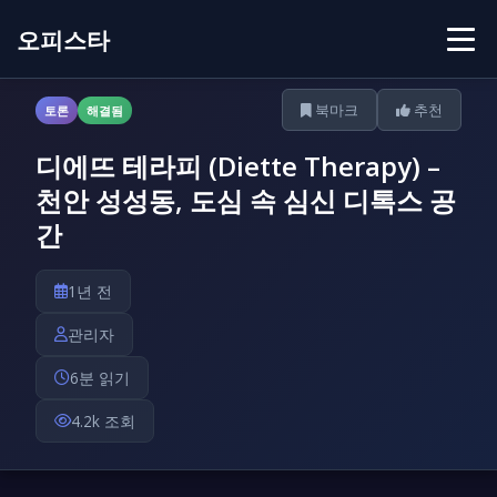
오피스타
북마크
추천
토론
해결됨
디에뜨 테라피 (Diette Therapy) –
천안 성성동, 도심 속 심신 디톡스 공
간
1년 전
관리자
6분 읽기
4.2k 조회