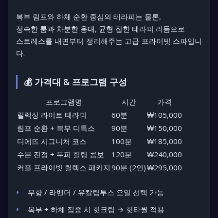
복부 림프와 하체 순환 중심의 테라피
는 물론,
정숙한 룸과 차분한 응대, 균형 잡힌 테라피 리듬으로
스트레스를 내면부터 정리해주는
고급 프라이빗 스파
입니
다.
💰 가격대 & 프로그램 구성
프로그램명
시간
가격
릴렉싱 라이트 테라피
60분
₩105,000
림프 순환 + 복부 디톡스
90분
₩150,000
디에뜨 시그니처 코스
100분
₩185,000
수분 진정 + 두피 힐링 콤보
120분
₩240,000
커플 프라이빗 릴렉스 패키지
90분 (2인)
₩295,000
무향 / 라벤더 / 유칼립투스 오일
선택 가능
복부 + 하체 집중 시
핫크림 → 핫타월
적용