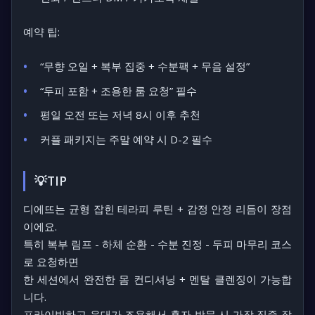
예약 팁:
“무향 오일 + 복부 집중 + 수분팩 + 무음 설정”
“두피 포함 + 조용한 룸 요청” 필수
평일 오전 또는 저녁 8시 이후 추천
커플 패키지는 주말 예약 시 D-2 필수
💡TIP
디에뜨는
균형 잡힌 테라피 루틴 + 감정 안정 리듬
이 장점
이에요.
특히
복부 림프 - 하체 순환 - 수분 진정 - 두피 마무리 코스
로 요청하면
한 세션에서 완전한 몸 컨디셔닝 + 멘탈 클렌징이 가능합
니다.
프라이빗하고 응대가 조용해서
혼자 방문 시 가장 집중 잘