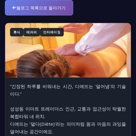
블로그 목록으로 돌아가기
휴식
테라피
안티에이징
“긴장된 하루를 비워내는 시간, 디에뜨는 '덜어냄'의 기술
이다.”
성성동 이마트 트레이더스 인근, 교통과 접근성이 탁월한
복합타워 내 위치.
디에뜨는 ‘덜다(Diète)’라는 의미처럼
몸과 마음의 과잉을
덜어내는 공간
이에요.