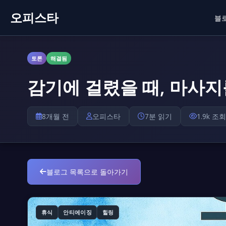
오피스타
블
토론
해결됨
감기에 걸렸을 때, 마사지
8개월 전
오피스타
7분 읽기
1.9k 조회
블로그 목록으로 돌아가기
휴식
안티에이징
힐링