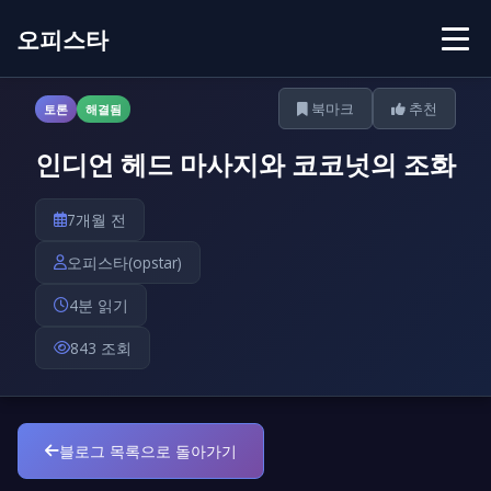
오피스타
북마크
추천
토론
해결됨
인디언 헤드 마사지와 코코넛의 조화
7개월 전
오피스타(opstar)
4분 읽기
843 조회
블로그 목록으로 돌아가기