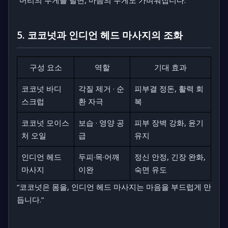
5. 코코넛과 인디언 헤드 마사지의 조화
구성 요소
역할
기대 효과
코코넛 바디
각질 제거 · 순
피부결 정돈, 활력 회
스크럽
환 자극
복
코코넛 모이스
보습 · 영양 공
피부 장벽 강화, 윤기
처 오일
급
유지
인디언 헤드
두피·목·어깨
정신 안정, 긴장 완화,
마사지
이완
숙면 유도
“코코넛은 몸을, 인디언 헤드 마사지는 마음을 부드럽게 만
듭니다.”