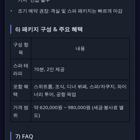
조기 예약 권장: 객실 및 스파 패키지는 빠르게 마감
6) 패키지 구성 & 주요 혜택
구성 항
내용
목
스파 테
70분, 2인 제공
라피
포함 혜
스위트룸, 조식, 디너 뷔페, 스파/자쿠지, 와이
택
너리 투어, 공항 픽업
가격 범
약 620,000원 ~ 980,000원 (세금·봉사료 별
위
도)
7) FAQ