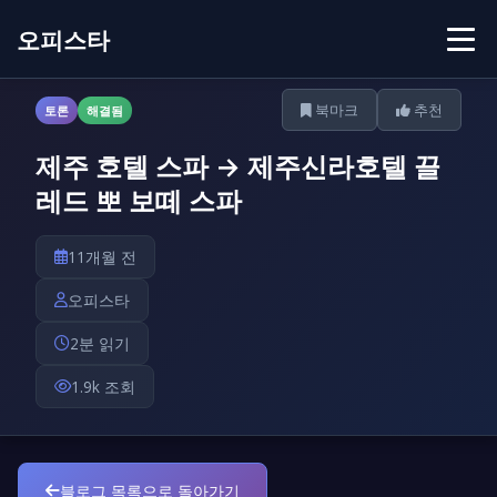
오피스타
북마크
추천
토론
해결됨
제주 호텔 스파 → 제주신라호텔 끌
레드 뽀 보떼 스파
11개월 전
오피스타
2분 읽기
1.9k 조회
블로그 목록으로 돌아가기