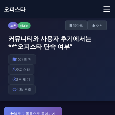
오피스타
북마크
추천
토론
해결됨
커뮤니티와 사용자 후기에서는
**“오피스타 단속 여부”
10개월 전
오피스타
8분 읽기
4.3k 조회
블로그 목록으로 돌아가기