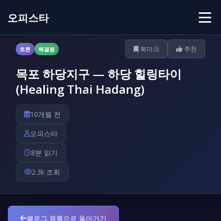
오피스타
북마크
추천
토론
해결됨
목포 하당지구 — 하당 힐링타이
(Healing Thai Hadang)
10개월 전
오피스타
8분 읽기
2.3k 조회
블로그 목록으로 돌아가기