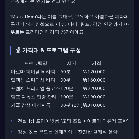
객층에게 큰 인기를 얻고 있어요.
‘Mont Beau’라는 이름 그대로, 고요하고 아름다운 테라피
공간이라는 컨셉으로
피부, 바디, 림프, 감정 안정까지 아
우르는 프리미엄 테라피 공간
이에요.
💰 가격대 & 프로그램 구성
프로그램명
시간
가격
아로마 페이셜 테라피
60분
₩120,000
릴렉싱 스웨디시 바디
90분
₩160,000
프렌치 프리미엄 풀코스
120분
₩220,000
림프 디톡스 집중 관리
100분
₩190,000
커플 감성 테라피룸
90분 (2인)
₩310,000 ~
전실 1:1 프라이빗룸 (조명 조절 + 아로마 디퓨저 포함)
감성 있는 우드톤 인테리어 + 잔잔한 클래식 음악