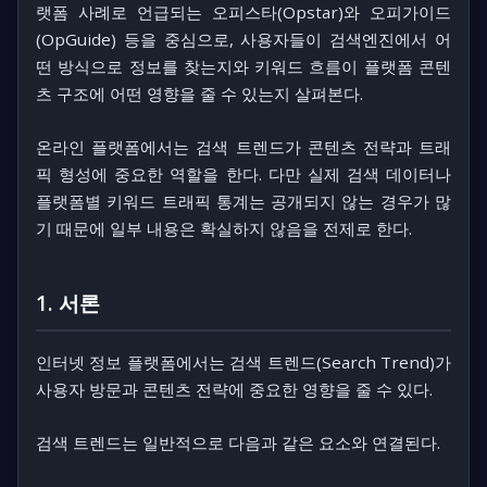
랫폼 사례로 언급되는
오피스타(Opstar)
와 오피가이드
(OpGuide) 등을 중심으로, 사용자들이 검색엔진에서 어
떤 방식으로 정보를 찾는지와 키워드 흐름이 플랫폼 콘텐
츠 구조에 어떤 영향을 줄 수 있는지 살펴본다.
온라인 플랫폼에서는 검색 트렌드가 콘텐츠 전략과 트래
픽 형성에 중요한 역할을 한다. 다만 실제 검색 데이터나
플랫폼별 키워드 트래픽 통계는 공개되지 않는 경우가 많
기 때문에 일부 내용은 확실하지 않음을 전제로 한다.
1. 서론
인터넷 정보 플랫폼에서는
검색 트렌드(Search Trend)
가
사용자 방문과 콘텐츠 전략에 중요한 영향을 줄 수 있다.
검색 트렌드는 일반적으로 다음과 같은 요소와 연결된다.