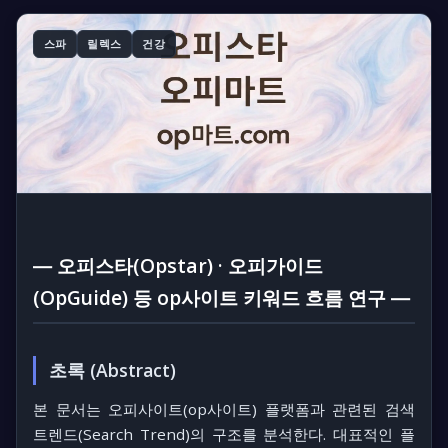
스파
릴렉스
건강
― 오피스타(Opstar) · 오피가이드
(OpGuide) 등 op사이트 키워드 흐름 연구 ―
초록 (Abstract)
본 문서는 오피사이트(op사이트) 플랫폼과 관련된
검색
트렌드(Search Trend)
의 구조를 분석한다. 대표적인 플