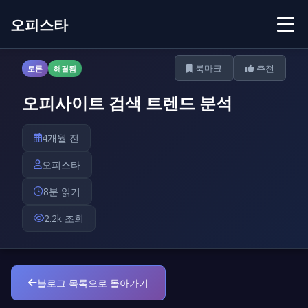
오피스타
북마크
추천
토론
해결됨
오피사이트 검색 트렌드 분석
4개월 전
오피스타
8분 읽기
2.2k 조회
블로그 목록으로 돌아가기