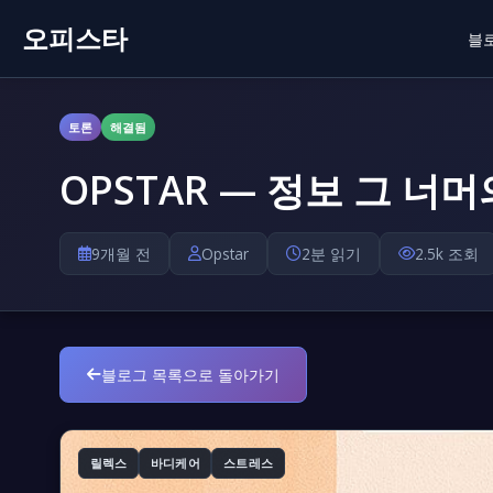
오피스타
블
토론
해결됨
OPSTAR — 정보 그 너
9개월 전
Opstar
2분 읽기
2.5k 조회
블로그 목록으로 돌아가기
릴렉스
바디케어
스트레스