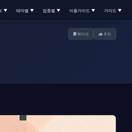
보
테마별
업종별
이용가이드
가이드
▼
▼
▼
▼
▼
북마크
추천