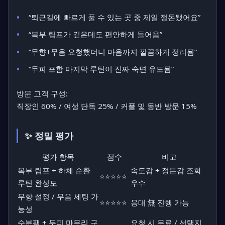
“퇴근길에 빠르게 풀 수 있는 곳 중 제일 정돈됐어요”
“복부 림프가 깊은데도 편안하게 들어옴”
“무향+무음 요청했더니 마음까지 깔끔하게 정리됨”
“두피 포함 마지막 루틴이 진짜 숙면 유도됨”
방문 고객 구성:
직장인 60% / 여성 단독 25% / 커플 및 동반 방문 15%
✨ 정밀 평가
평가 항목
점수
비고
복부 림프 + 하체 순환
속도감 + 정돈감 조화
⭐⭐⭐⭐⭐
루틴 완성도
우수
무향 설정 / 무음 세팅 가
⭐⭐⭐⭐⭐
응대 無 진행 가능
능성
수분팩 + 두피 마무리 구
요청 시 무료 / 선택지