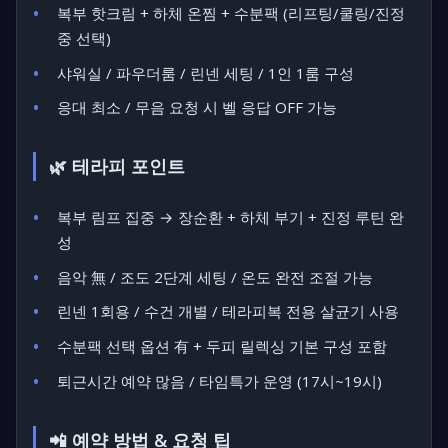
복부 핫크림 + 하체 온찜 + 수분팩
(리프팅/쿨링/진정
중 선택)
샤워실 / 파우더룸 / 린넨 세팅 / 1인 1룸 구성
응대 최소 / 무음 요청 시 벨 응답 OFF 가능
🌿 테라피 포인트
복부 림프 집중 → 장순환 + 하체 부기 + 진정 루틴 완
성
음악 無 / 조도 2단계 세팅 / 온도 완전 조절 가능
린넨 1회용 / 수건 개별 / 테라피복 전용 살균기 사용
수분팩 선택 옵션 有 + 두피 릴렉싱 기본 구성 포함
퇴근시간 예약 많음 / 타임특가 운영 (17시~19시)
📲 예약 방법 & 요청 팁