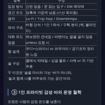
항목
구성
입장 방식
간판 없음 / 문 없는 입구 / DM 예약제
공간 조도
암흑에 가깝게 낮음 (시선 회피용)
음악
Lo-Fi / Trip-hop / Downtempo
바형 단석 / 1인 1좌석 / 구획 분리 (벽, 블라인
좌석 구조
드)
대화 유도
메뉴판만 건네짐 / 바텐더는 말을 걸지 않음
없음
unless 요청 시
우디+스파이시 or 파우더리 / 공기조차 정리
향 설계
된 느낌
클래식 칵테일 / 싱글 몰트 / 사케 or 차 기반
술 구성
주류
💡
이곳은 '술을 마시러 가는' 바가 아니라,
'술과 함께 나를 마주보러 가는 공간'
이야.
③ 1인 프라이빗 감성 바의 운영 철학
조명은 사람의 감정 온도를 낮춘다